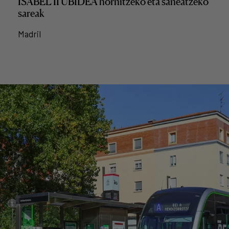
ISABEL II UBIDEA hornitzeko eta saneatzeko
sareak
Madril