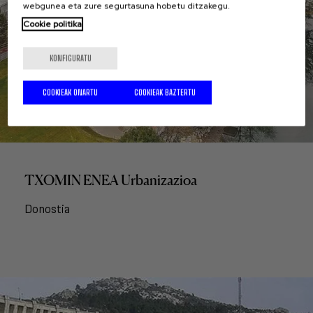
webgunea eta zure segurtasuna hobetu ditzakegu.
Cookie politika
KONFIGURATU
COOKIEAK ONARTU
COOKIEAK BAZTERTU
TXOMIN ENEA Urbanizazioa
Donostia