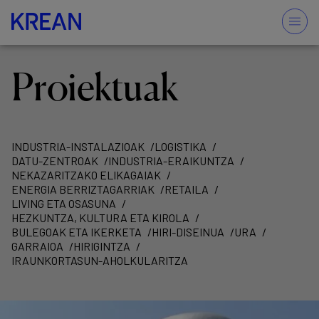
Proiektuak
INDUSTRIA-INSTALAZIOAK
LOGISTIKA
DATU-ZENTROAK
INDUSTRIA-ERAIKUNTZA
NEKAZARITZAKO ELIKAGAIAK
ENERGIA BERRIZTAGARRIAK
RETAILA
LIVING ETA OSASUNA
HEZKUNTZA, KULTURA ETA KIROLA
BULEGOAK ETA IKERKETA
HIRI-DISEINUA
URA
GARRAIOA
HIRIGINTZA
IRAUNKORTASUN-AHOLKULARITZA