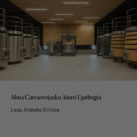
Alma Carraovejasko Aiurri Upeltegia
Leza, Arabako Errioxa