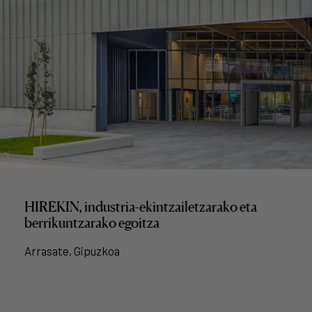
HIREKIN, industria-ekintzailetzarako eta
berrikuntzarako egoitza
Arrasate, Gipuzkoa