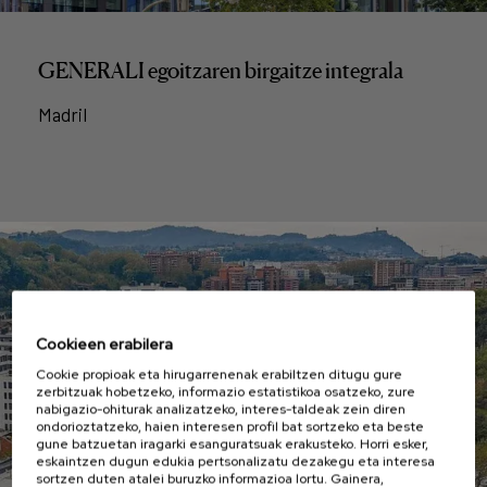
GENERALI egoitzaren birgaitze integrala
Madril
Cookieen erabilera
Cookie propioak eta hirugarrenenak erabiltzen ditugu gure
zerbitzuak hobetzeko, informazio estatistikoa osatzeko, zure
nabigazio-ohiturak analizatzeko, interes-taldeak zein diren
ondorioztatzeko, haien interesen profil bat sortzeko eta beste
gune batzuetan iragarki esanguratsuak erakusteko. Horri esker,
eskaintzen dugun edukia pertsonalizatu dezakegu eta interesa
sortzen duten atalei buruzko informazioa lortu. Gainera,