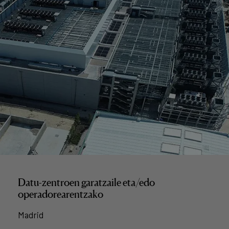
Datu-zentroen garatzaile eta/edo
operadorearentzako
Madrid