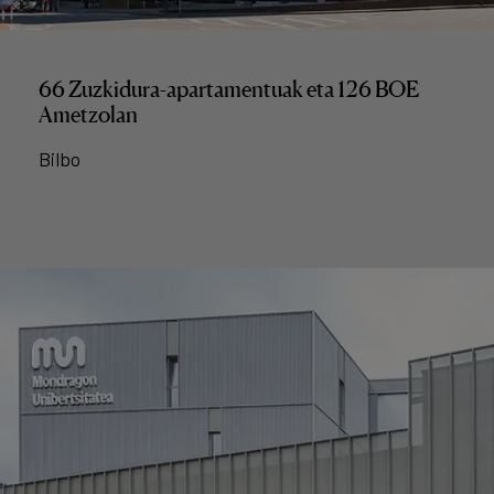
66 Zuzkidura-apartamentuak eta 126 BOE
Ametzolan
Bilbo