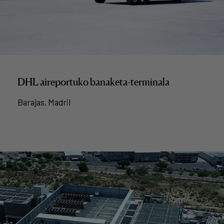
DHL aireportuko banaketa-terminala
Barajas, Madril