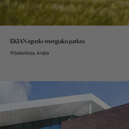
EKIAN eguzki-energiako parkea
Ribabellosa. Araba