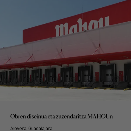
Obren diseinua eta zuzendaritza MAHOUn
Alovera, Guadalajara