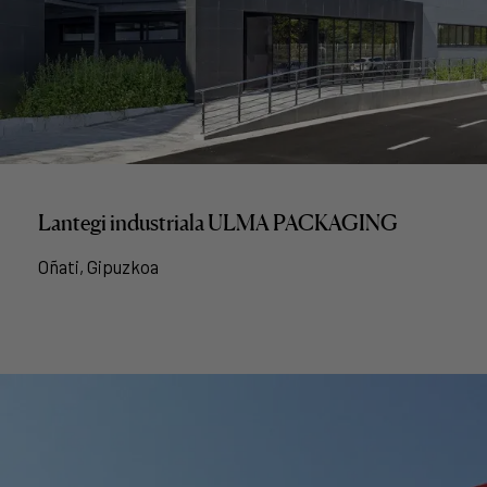
Lantegi industriala ULMA PACKAGING
Oñati, Gipuzkoa