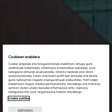
Cookieen erabilera
Cookie propioak eta hirugarrenenak erabiltzen ditugu gure
zerbitzuak hobetzeko, informazio estatistikoa osatzeko, zure
nabigazio-ohiturak analizatzeko, interes-taldeak zein diren
ondorioztatzeko, haien interesen profil bat sortzeko eta beste
gune batzuetan iragarki esanguratsuak erakusteko. Horri esker,
eskaintzen dugun edukia pertsonalizatu dezakegu eta interesa
sortzen duten atalei buruzko informazioa lortu. Gainera,
webgunea eta zure segurtasuna hobetu ditzakegu.
Cookie politika
KONFIGURATU