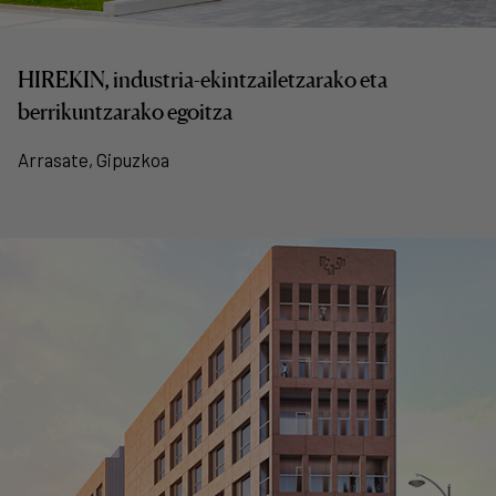
HIREKIN, industria-ekintzailetzarako eta
berrikuntzarako egoitza
Arrasate, Gipuzkoa