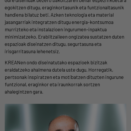
Gure diseinuak bezero bakoitzaren behar espezifikoetara
egokitzen ditugu, eraginkortasunik eta funtzionaltasunik
handiena bilatuz beti. Azken teknologia eta material
jasangarriak integratzen ditugu energia-kontsumoa
murrizteko eta instalazioen ingurumen-inpaktua
minimizatzeko. Erabiltzaileen ongizatea sustatzen duten
espazioak diseinatzen ditugu, segurtasuna eta
irisgarritasuna lehenetsiz.
KREANen ondo diseinatutako espazioek bizitzak
eraldatzeko ahalmena dutela uste dugu. Horregatik,
pertsonak inspiratzen eta motibatzen dituzten ingurune
funtzional, eraginkor eta iraunkorrak sortzen
ahalegintzen gara.