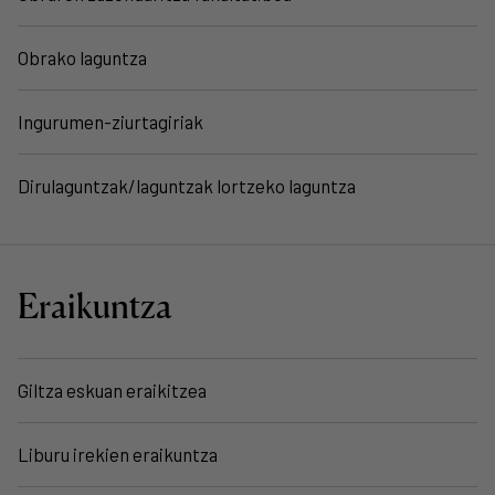
Obrako laguntza
Ingurumen-ziurtagiriak
Dirulaguntzak/laguntzak lortzeko laguntza
Eraikuntza
Giltza eskuan eraikitzea
Liburu irekien eraikuntza