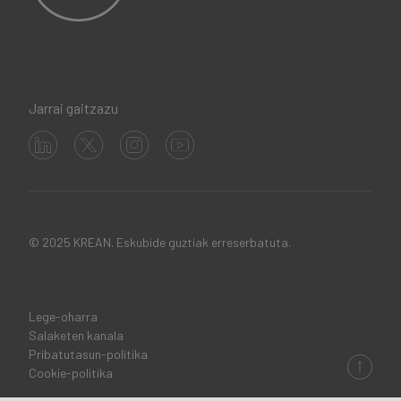
Jarrai gaitzazu
© 2025 KREAN. Eskubide guztiak erreserbatuta.
Lege-oharra
Legal
Salaketen kanala
Pribatutasun-politika
links
Cookie-politika