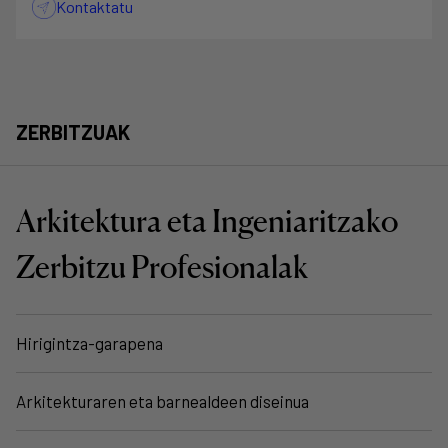
Kontaktatu
ZERBITZUAK
Arkitektura eta Ingeniaritzako
Zerbitzu Profesionalak
Hirigintza-garapena
Arkitekturaren eta barnealdeen diseinua