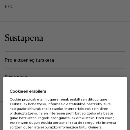
EPC
Sustapena
Proiektuen egituraketa
Sustapena
Cookieen erabilera
Cookie propioak eta hirugarrenenak erabiltzen ditugu gure
zerbitzuak hobetzeko, informazio estatistikoa osatzeko, zure
nabigazio-ohiturak analizatzeko, interes-taldeak zein diren
ondorioztatzeko, haien interesen profil bat sortzeko eta beste
gune batzuetan iragarki esanguratsuak erakusteko. Horri esker,
eskaintzen dugun edukia pertsonalizatu dezakegu eta interesa
sortzen duten atalei buruzko informazioa lortu. Gainera,