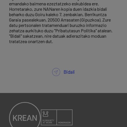
emandako baimena ezeztatzeko eskubidea ere.
Horretarako, zure NANaren kopia duen idazkia bidali
beharko duzu Goiru kaleko 7. zenbakian, Berrikuntza
Garaia pasealekuan, 20500 Arrasaten (Gipuzkoa). Zure
datu pertsonalen tratamenduari buruzko informazio
zehatza aurkituko duzu "Pribatutasun Politika" atalean.
"Bidali" sakatzean, nire datuak adierazitako moduan
tratatzea onartzen dut.