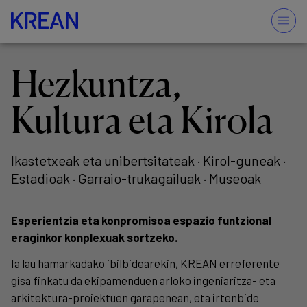
Hezkuntza,
Kultura eta Kirola
Ikastetxeak eta unibertsitateak · Kirol-guneak ·
Estadioak · Garraio-trukagailuak · Museoak
Esperientzia eta konpromisoa espazio funtzional
eraginkor konplexuak sortzeko.
Ia lau hamarkadako ibilbidearekin, KREAN erreferente
gisa finkatu da ekipamenduen arloko ingeniaritza- eta
arkitektura-proiektuen garapenean, eta irtenbide