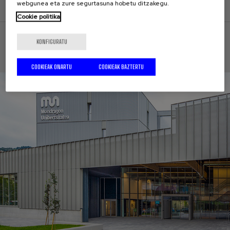
webgunea eta zure segurtasuna hobetu ditzakegu.
Cookie politika
KONFIGURATU
PROIEKTUAK
COOKIEAK ONARTU
COOKIEAK BAZTERTU