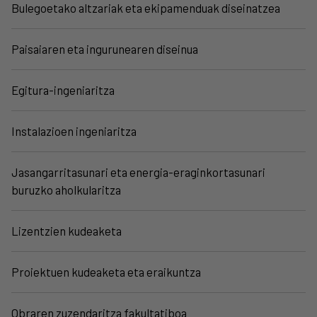
Bulegoetako altzariak eta ekipamenduak diseinatzea
Paisaiaren eta ingurunearen diseinua
Egitura-ingeniaritza
Instalazioen ingeniaritza
Jasangarritasunari eta energia-eraginkortasunari
buruzko aholkularitza
Lizentzien kudeaketa
Proiektuen kudeaketa eta eraikuntza
Obraren zuzendaritza fakultatiboa