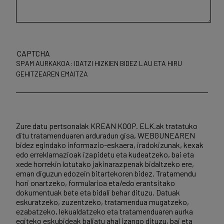
CAPTCHA
SPAM AURKAKOA: IDATZI HIZKIEN BIDEZ LAU ETA HIRU
GEHITZEAREN EMAITZA
Zure datu pertsonalak KREAN KOOP. ELK.ak tratatuko
ditu tratamenduaren arduradun gisa, WEBGUNEAREN
bidez egindako informazio-eskaera, iradokizunak, kexak
edo erreklamazioak izapidetu eta kudeatzeko, bai eta
xede horrekin lotutako jakinarazpenak bidaltzeko ere,
eman diguzun edozein bitartekoren bidez. Tratamendu
hori onartzeko, formularioa eta/edo erantsitako
dokumentuak bete eta bidali behar dituzu. Datuak
eskuratzeko, zuzentzeko, tratamendua mugatzeko,
ezabatzeko, lekualdatzeko eta tratamenduaren aurka
egiteko eskubideak baliatu ahal izango dituzu, bai eta