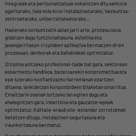
integralak eta pertsonalizatuak eskaintzen ditu sektore
ugaritarako, hala nola kirol-instalazioetarako, hezkuntza-
zentroetarako, unibertsitateetarako...
Hasierako sorkuntzatik abian jarri arte, prozesu osoa
gidatzen dugu funtzionaltasuna, estetika eta
jasangarritasun-irizpideen aplikazioa bermatzen diren
prozesuan, denborak eta baliabideak optimizatuz.
Diziplina anitzeko profesional-talde bat gara, sektorean
eskarmentu handikoa, bezeroarekin konprometitua eta
epe luzerako konfiantzazko harremanak ezartzen
dituena, lankidetzan konponbideen bilaketan oinarritua.
Emaitzarik onenak lortzeko lan egiten dugu eta
ahalegintzen gara, inbertsioa eta gauzatze-epeak
optimizatuz. Kalitate-araudi eta -estandar zorrotzenak
betetzen ditugu, instalazioen segurtasuna eta
iraunkortasuna bermatuz.