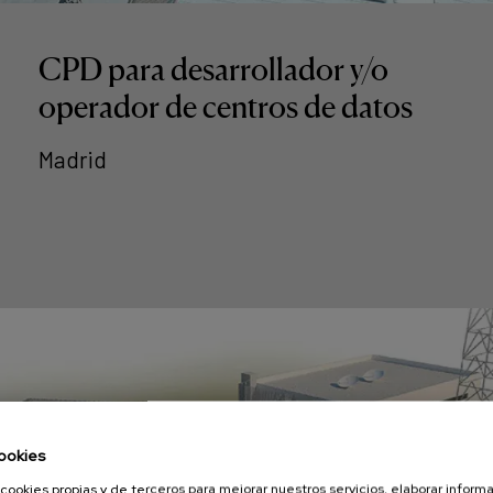
CPD para desarrollador y/o
operador de centros de datos
Madrid
ookies
cookies propias y de terceros para mejorar nuestros servicios, elaborar inform