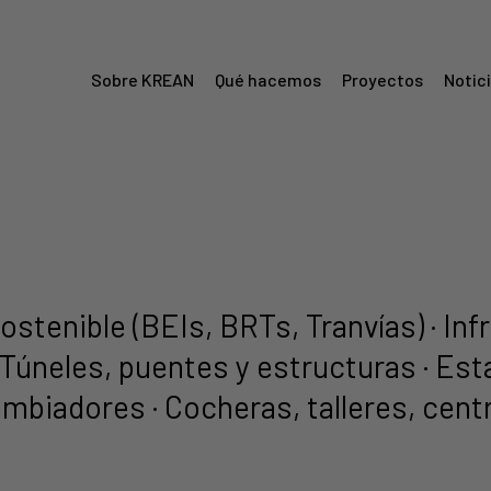
Sobre KREAN
Qué hacemos
Proyectos
Notic
Menú
Krean
sostenible (BEIs, BRTs, Tranvías) · In
s Túneles, puentes y estructuras · Es
ambiadores · Cocheras, talleres, cent