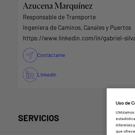
Azucena Marquínez
Responsable de Transporte
Ingeniera de Caminos, Canales y Puertos
https://www.linkedin.com/in/gabriel-si
Contáctame
Linkedin
Uso de C
Utilizamos 
SERVICIOS
estadística
intereses y
que ofrece