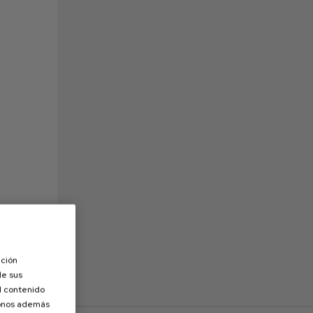
ación
de sus
el contenido
donos además