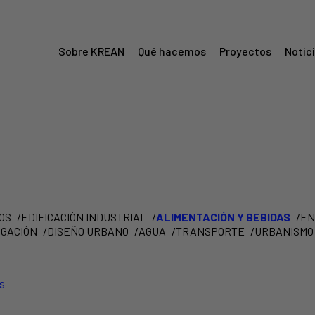
Sobre KREAN
Qué hacemos
Proyectos
Notic
Menú
Krean
OS
EDIFICACIÓN INDUSTRIAL
ALIMENTACIÓN Y BEBIDAS
EN
IGACIÓN
DISEÑO URBANO
AGUA
TRANSPORTE
URBANISMO
s