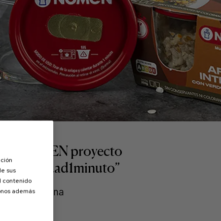
NOMEN proyecto
ación
“Calidad1minuto”
de sus
el contenido
Tarragona
donos además