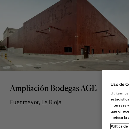
Uso de C
Ampliación Bodegas AGE
Utilizamos 
estadística
Fuenmayor, La Rioja
intereses y
que ofrece
mejorar la
Política de