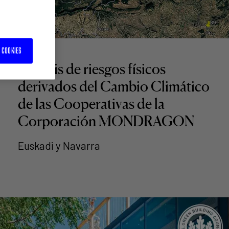
 COOKIES
Análisis de riesgos físicos
derivados del Cambio Climático
de las Cooperativas de la
Corporación MONDRAGON
Euskadi y Navarra