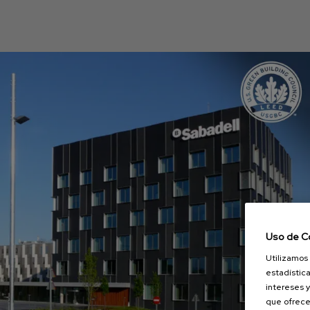
Uso de C
Utilizamos 
estadística
intereses y
que ofrece