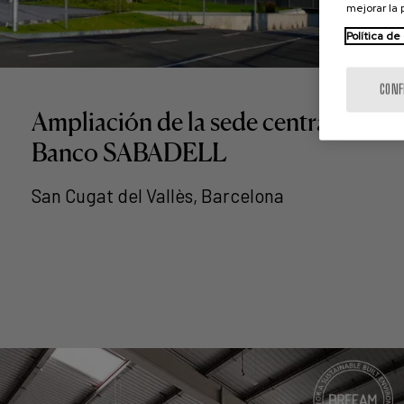
mejorar la
Política de
CONF
Ampliación de la sede central del
Banco SABADELL
San Cugat del Vallès, Barcelona