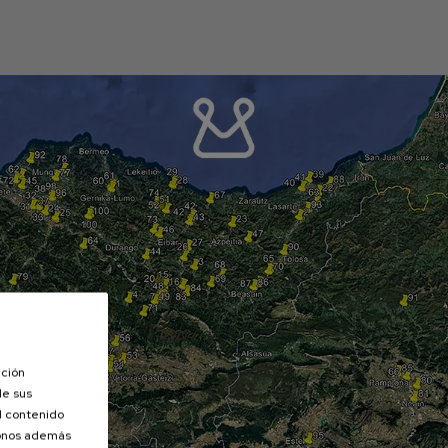
ación
de sus
el contenido
donos además