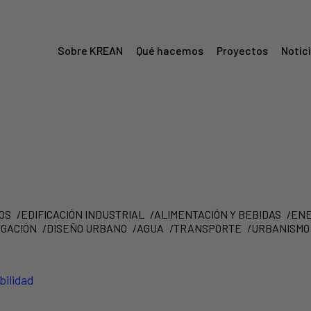
Sobre KREAN
Qué hacemos
Proyectos
Notic
Menú
Krean
OS
EDIFICACIÓN INDUSTRIAL
ALIMENTACIÓN Y BEBIDAS
ENE
IGACIÓN
DISEÑO URBANO
AGUA
TRANSPORTE
URBANISMO
bilidad