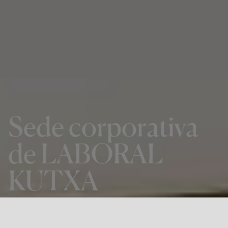
Sede corporativa
de LABORAL
KUTXA