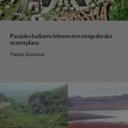
Pasaiako badiaren leheneratze integralerako
masterplana
Pasaia, Gipuzkoa