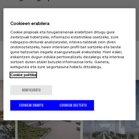
Hernani, Gipuzkoa
Cookieen erabilera
Cookie propioak eta hirugarrenenak erabiltzen ditugu gure
zerbitzuak hobetzeko, informazio estatistikoa osatzeko, zure
nabigazio-ohiturak analizatzeko, interes-taldeak zein diren
ondorioztatzeko, haien interesen profil bat sortzeko eta beste
gune batzuetan iragarki esanguratsuak erakusteko. Horri esker,
eskaintzen dugun edukia pertsonalizatu dezakegu eta interesa
sortzen duten atalei buruzko informazioa lortu. Gainera,
webgunea eta zure segurtasuna hobetu ditzakegu.
Cookie politika
KONFIGURATU
COOKIEAK ONARTU
COOKIEAK BAZTERTU