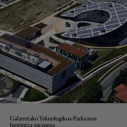
Galarretako Teknologikoa-Parkearen
hirigintza-garapena