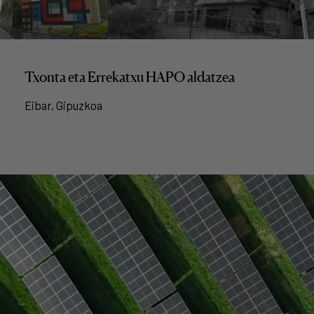
Txonta eta Errekatxu HAPO aldatzea
Eibar, Gipuzkoa