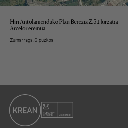
Hiri Antolamenduko Plan Berezia Z.5.1 lurzatia
Arcelor eremua
Zumarraga, Gipuzkoa