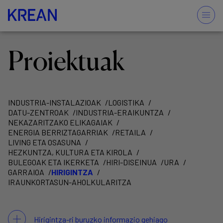
Proiektuak
INDUSTRIA-INSTALAZIOAK
LOGISTIKA
DATU-ZENTROAK
INDUSTRIA-ERAIKUNTZA
NEKAZARITZAKO ELIKAGAIAK
ENERGIA BERRIZTAGARRIAK
RETAILA
LIVING ETA OSASUNA
HEZKUNTZA, KULTURA ETA KIROLA
BULEGOAK ETA IKERKETA
HIRI-DISEINUA
URA
GARRAIOA
HIRIGINTZA
IRAUNKORTASUN-AHOLKULARITZA
Hirigintza-ri buruzko informazio gehiago