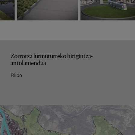
Zorrotza lurmuturreko hirigintza-
antolamendua
Bilbo