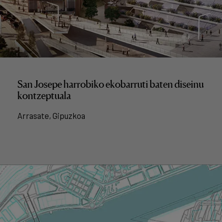
San Josepe harrobiko ekobarruti baten diseinu
kontzeptuala
Arrasate, Gipuzkoa