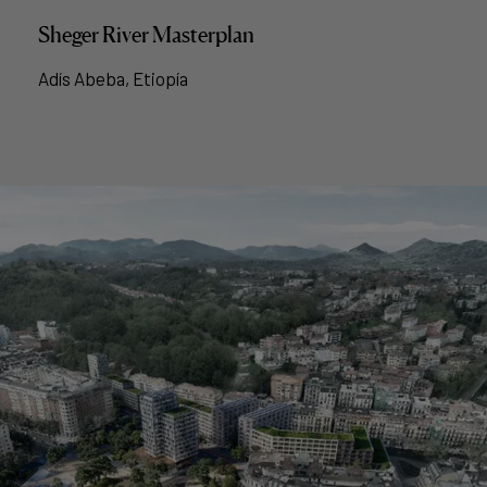
Sheger River Masterplan
Adís Abeba, Etiopía