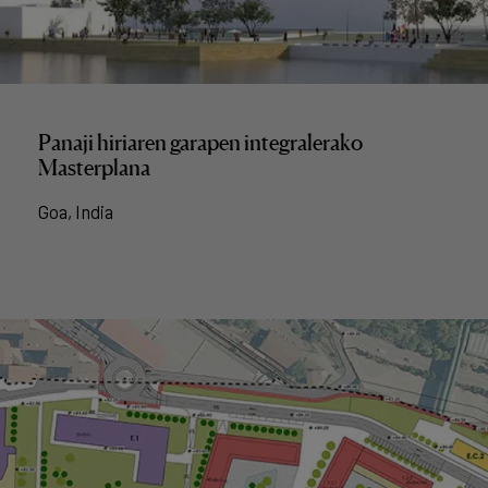
Panaji hiriaren garapen integralerako
Masterplana
Goa, India