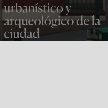
urbanístico y
arqueológico de la
ciudad
Volver a todas las noticias
El Ayuntamiento de Bilbao ha iniciado los
trabajos de campo correspondientes a la
redacción del Plan Especial de Protección del