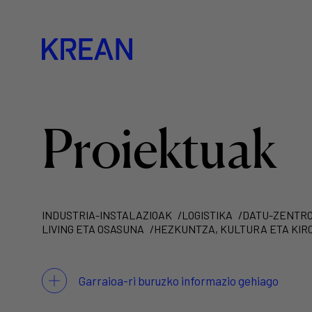
Proiektuak
INDUSTRIA-INSTALAZIOAK
LOGISTIKA
DATU-ZENTR
LIVING ETA OSASUNA
HEZKUNTZA, KULTURA ETA KIR
Garraioa-ri buruzko informazio gehiago