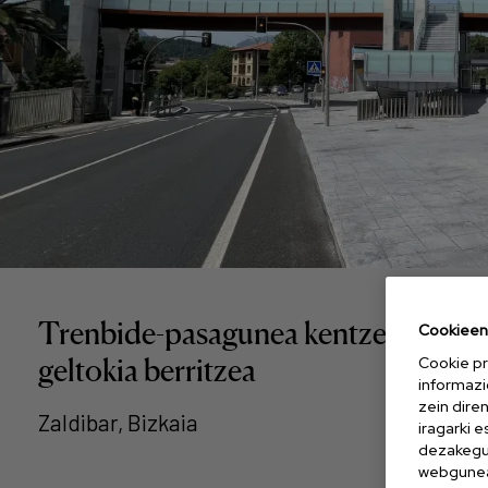
Trenbide-pasagunea kentzea eta
Cookieen 
geltokia berritzea
Cookie pr
informazi
zein dire
Zaldibar, Bizkaia
iragarki 
dezakegu 
webgunea