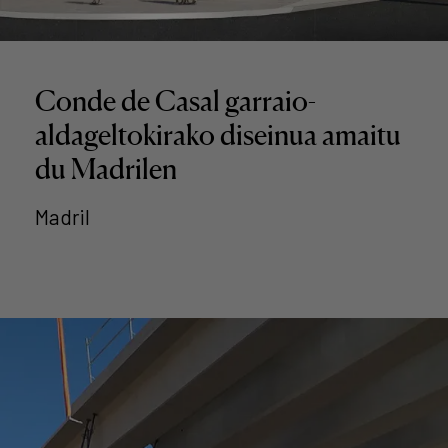
Conde de Casal garraio-
aldageltokirako diseinua amaitu
du Madrilen
Madril