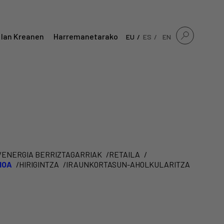
 lan Kreanen
Harremanetarako
EU
ES
EN
ENERGIA BERRIZTAGARRIAK
RETAILA
IOA
HIRIGINTZA
IRAUNKORTASUN-AHOLKULARITZA