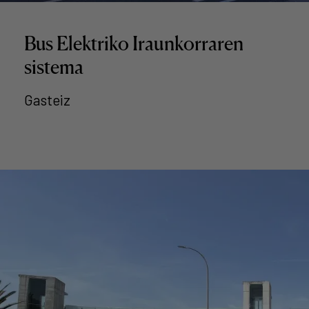
Bus Elektriko Iraunkorraren
sistema
Gasteiz