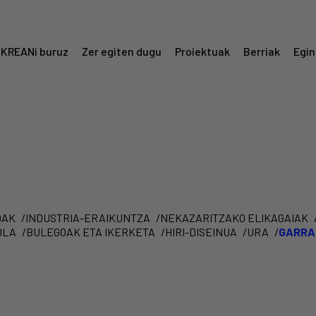
KREANi buruz
Zer egiten dugu
Proiektuak
Berriak
Egin
Menú
Krean
OAK
INDUSTRIA-ERAIKUNTZA
NEKAZARITZAKO ELIKAGAIAK
OLA
BULEGOAK ETA IKERKETA
HIRI-DISEINUA
URA
GARRA