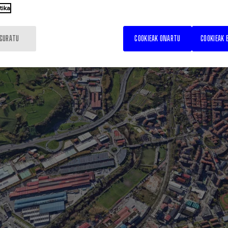
tika
IGURATU
COOKIEAK ONARTU
COOKIEAK 