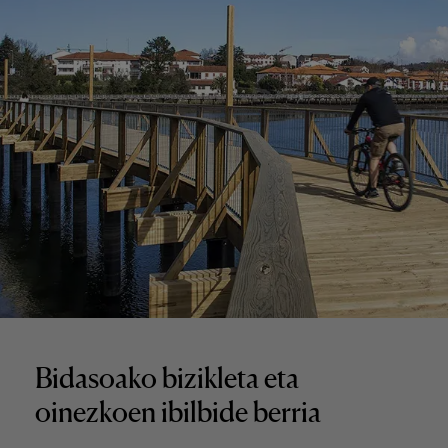
Bidasoako bizikleta eta
oinezkoen ibilbide berria