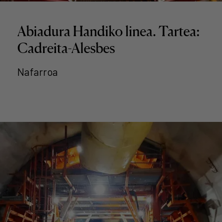
Abiadura Handiko linea. Tartea:
Cadreita-Alesbes
Nafarroa