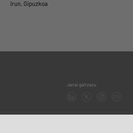
Irun, Gipuzkoa
Jarrai gaitzazu