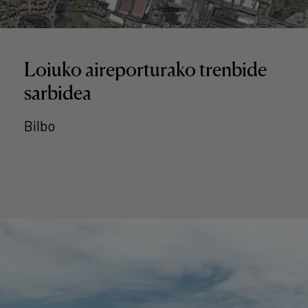
Loiuko aireporturako trenbide
sarbidea
Bilbo