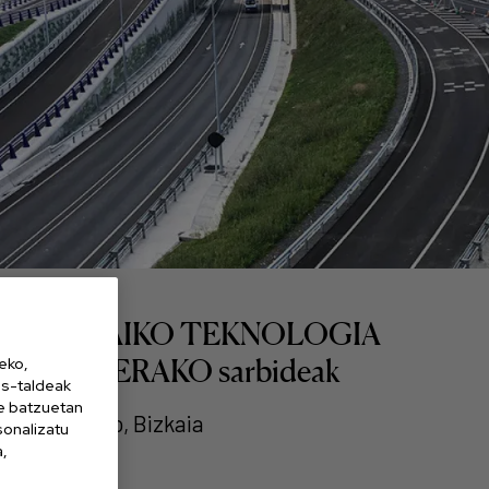
BIZKAIKO TEKNOLOGIA
PARKERAKO sarbideak
eko,
es-taldeak
ne batzuetan
Zamudio, Bizkaia
sonalizatu
a,