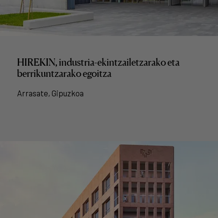
HIREKIN, industria-ekintzailetzarako eta
berrikuntzarako egoitza
Arrasate, Gipuzkoa