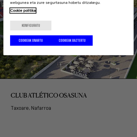
webgunea eta zure segurtasuna hobetu ditzakegu.
Cookie politika
KONFIGURATU
COOKIEAK ONARTU
COOKIEAK BAZTERTU
CLUB ATLÉTICO OSASUNA
Taxoare, Nafarroa