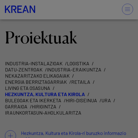
Proiektuak
INDUSTRIA-INSTALAZIOAK
LOGISTIKA
DATU-ZENTROAK
INDUSTRIA-ERAIKUNTZA
NEKAZARITZAKO ELIKAGAIAK
ENERGIA BERRIZTAGARRIAK
RETAILA
LIVING ETA OSASUNA
HEZKUNTZA, KULTURA ETA KIROLA
BULEGOAK ETA IKERKETA
HIRI-DISEINUA
URA
GARRAIOA
HIRIGINTZA
IRAUNKORTASUN-AHOLKULARITZA
Hezkuntza, Kultura eta Kirola-ri buruzko informazio