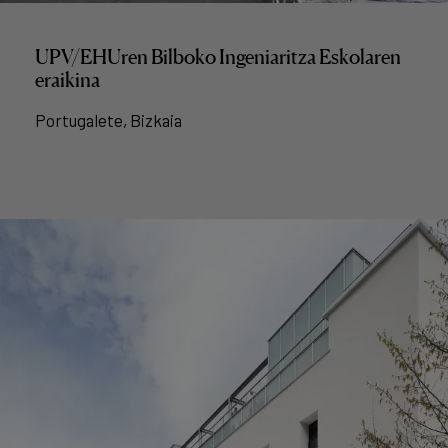
UPV/EHUren Bilboko Ingeniaritza Eskolaren
eraikina
Portugalete, Bizkaia