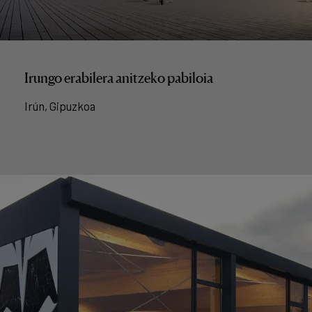
Irungo erabilera anitzeko pabiloia
Irún, Gipuzkoa