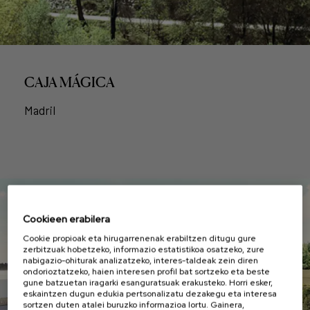
CAJA MÁGICA
Madril
Cookieen erabilera
Cookie propioak eta hirugarrenenak erabiltzen ditugu gure
zerbitzuak hobetzeko, informazio estatistikoa osatzeko, zure
nabigazio-ohiturak analizatzeko, interes-taldeak zein diren
ondorioztatzeko, haien interesen profil bat sortzeko eta beste
gune batzuetan iragarki esanguratsuak erakusteko. Horri esker,
eskaintzen dugun edukia pertsonalizatu dezakegu eta interesa
sortzen duten atalei buruzko informazioa lortu. Gainera,