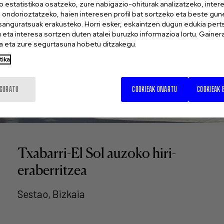
o estatistikoa osatzeko, zure nabigazio-ohiturak analizatzeko, inter
n ondorioztatzeko, haien interesen profil bat sortzeko eta beste gu
esanguratsuak erakusteko. Horri esker, eskaintzen dugun edukia pert
eta interesa sortzen duten atalei buruzko informazioa lortu. Gainer
 eta zure segurtasuna hobetu ditzakegu.
tika
IGURATU
COOKIEAK ONARTU
COOKIEAK 
Txabarri-El Sol auzoko hiri-
eraberritzea
Sestao, Bizkaia