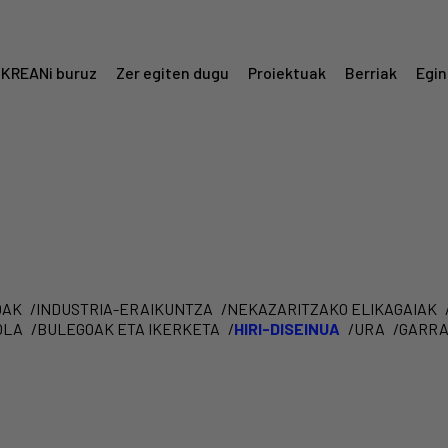
KREANi buruz
Zer egiten dugu
Proiektuak
Berriak
Egin
Menú
Krean
OAK
INDUSTRIA-ERAIKUNTZA
NEKAZARITZAKO ELIKAGAIAK
OLA
BULEGOAK ETA IKERKETA
HIRI-DISEINUA
URA
GARRA