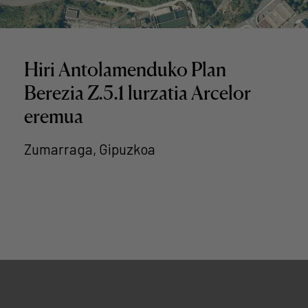
Hiri Antolamenduko Plan
Berezia Z.5.1 lurzatia Arcelor
eremua
Zumarraga, Gipuzkoa