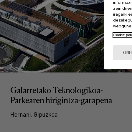
informazi
zein dire
iragarki 
dezakegu 
webgunea
Cookie poli
KONF
Galarretako Teknologikoa-
Parkearen hirigintza-garapena
Hernani, Gipuzkoa