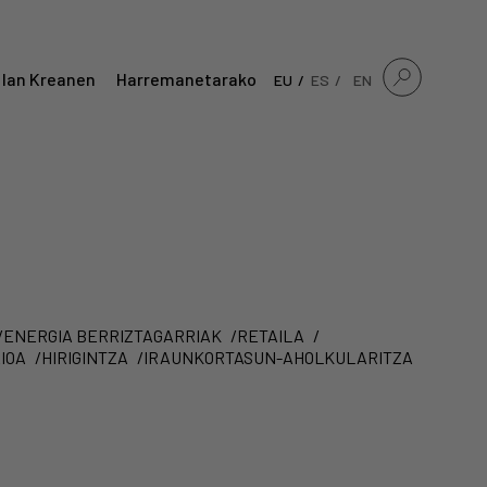
 lan Kreanen
Harremanetarako
EU
ES
EN
ENERGIA BERRIZTAGARRIAK
RETAILA
IOA
HIRIGINTZA
IRAUNKORTASUN-AHOLKULARITZA