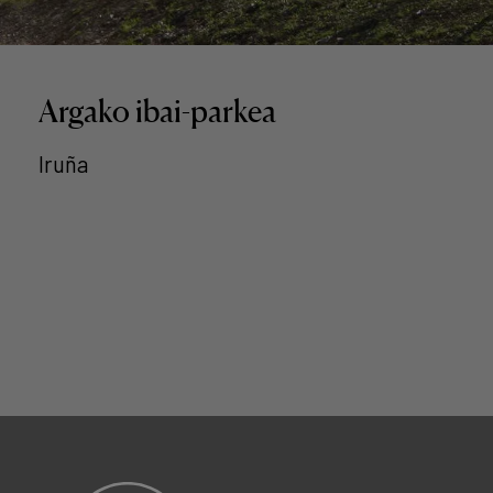
Argako ibai-parkea
Iruña