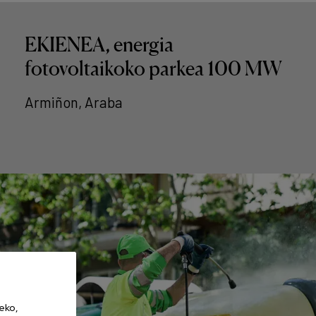
EKIENEA, energia
fotovoltaikoko parkea 100 MW
Armiñon, Araba
eko,