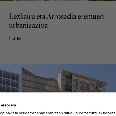
Lezkairu eta Arrosadia eremuen
urbanizazioa
Iruña
erabilera
opioak eta hirugarrenenak erabiltzen ditugu gure zerbitzuak hobetz