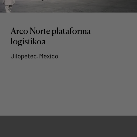
Arco Norte plataforma
logistikoa
Jilopetec, Mexico