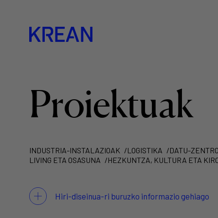
Proiektuak
INDUSTRIA-INSTALAZIOAK
LOGISTIKA
DATU-ZENTR
LIVING ETA OSASUNA
HEZKUNTZA, KULTURA ETA KIR
Hiri-diseinua-ri buruzko informazio gehiago