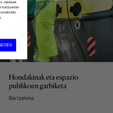
es-taldeak
ne batzuetan
sonalizatu
a,
BAZTERTU
Hondakinak eta espazio
publikoen garbiketa
Bartzelona